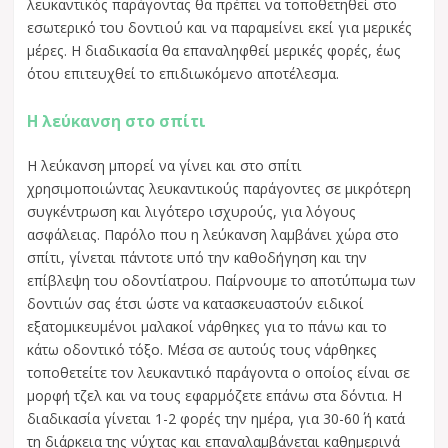
λευκαντικός παράγοντας θα πρέπει να τοποθετηθεί στο
εσωτερικό του δοντιού και να παραμείνει εκεί για μερικές
μέρες. Η διαδικασία θα επαναληφθεί μερικές φορές, έως
ότου επιτευχθεί το επιδιωκόμενο αποτέλεσμα.
Η λεύκανση στο σπίτι
Η λεύκανση μπορεί να γίνει και στο σπίτι
χρησιμοποιώντας λευκαντικούς παράγοντες σε μικρότερη
συγκέντρωση και λιγότερο ισχυρούς, για λόγους
ασφάλειας. Παρόλο που η λεύκανση λαμβάνει χώρα στο
σπίτι, γίνεται πάντοτε υπό την καθοδήγηση και την
επίβλεψη του οδοντίατρου. Παίρνουμε το αποτύπωμα των
δοντιών σας έτσι ώστε να κατασκευαστούν ειδικοί
εξατομικευμένοι μαλακοί νάρθηκες για το πάνω και το
κάτω οδοντικό τόξο. Μέσα σε αυτούς τους νάρθηκες
τοποθετείτε τον λευκαντικό παράγοντα ο οποίος είναι σε
μορφή τζελ και να τους εφαρμόζετε επάνω στα δόντια. Η
διαδικασία γίνεται 1-2 φορές την ημέρα, για 30-60΄ ή κατά
τη διάρκεια της νύχτας και επαναλαμβάνεται καθημερινά