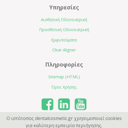
Υπηρεσίες
Αισθητική Οδοντιατρική
Προσθετική Οδοντιατρική
Εμφυτεύματα
Clear Aligner
Πληροφορίες
Sitemap (HTML)
Όροι Χρήσης
Ο ιστότοπος dentalcosmetic.gr χρησιμοποιεί cookies
Copyright © 2015 - 2022
για καλύτερη εμπειρία περιήγησης.
Κατασκευή ιστοσελίδας
ignite.gr